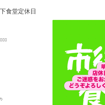
地下食堂定休日
‍♀️
の