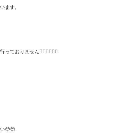
います。
ません🙇🏻‍♀️🙇🏻‍♀️
😊😊