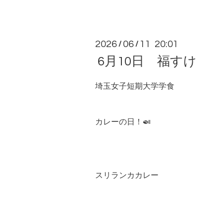
2026
06
11 20:01
/
/
6月10日 福すけ
埼玉女子短期大学学食
カレーの日！🍛
スリランカカレー