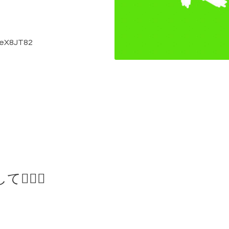
eX8JT82
🏻‍♀️