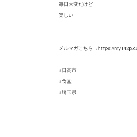
毎日大変だけど
楽しい
メルマガこちら→https://my142p.com
#日高市
#食堂
#埼玉県