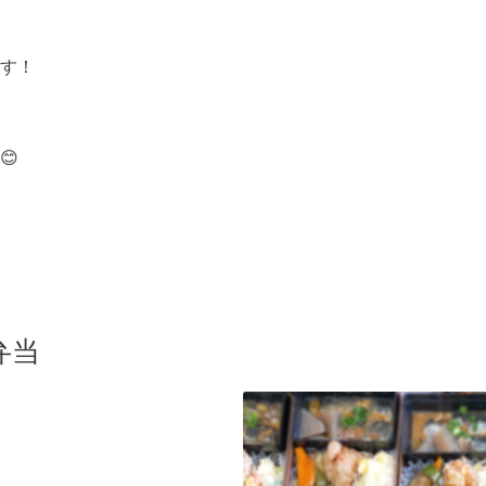
す！
😊
弁当