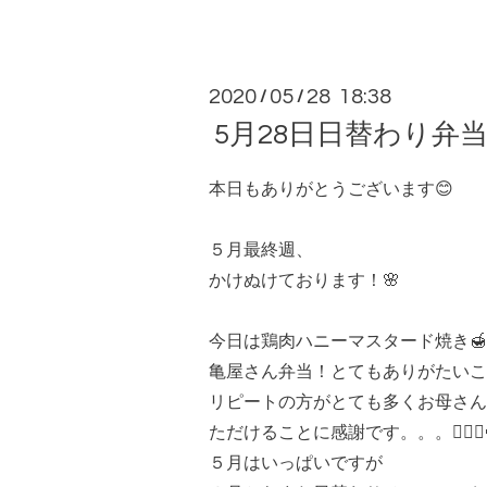
2020
05
28 18:38
/
/
5月28日日替わり弁
本日もありがとうございます😊
５月最終週、
かけぬけております！🌸
今日は鶏肉ハニーマスタード焼き🍯
亀屋さん弁当！とてもありがたいこ
リピートの方がとても多くお母さん
ただけることに感謝です。。。🙇🏻‍♀️
５月はいっぱいですが