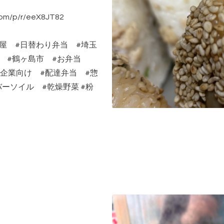
/p/r/eeX8JT82
屋 #日替わり弁当 #埼玉
市 #鶴ヶ島市 #お弁当
#給食 #企業向け #配達弁当 #惣
ーソイル #乾燥野菜 #粉