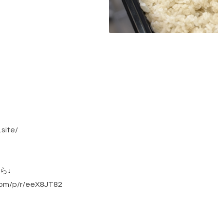
.site/
ら♩
/p/r/eeX8JT82