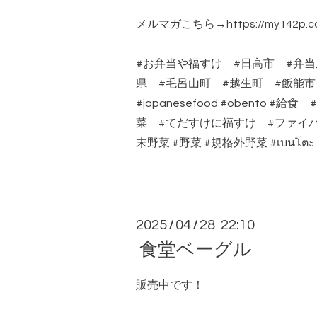
メルマガこちら→https://my142p.com
#お弁当や福すけ #日高市 #弁当
県 #毛呂山町 #越生町 #飯能
#japanesefood #obento 
菜 #てだすけに福すけ #ファイバ
末野菜 #野菜 #規格外野菜 #เบนโตะ
2025
04
28 22:10
/
/
食堂ベーグル
販売中です！