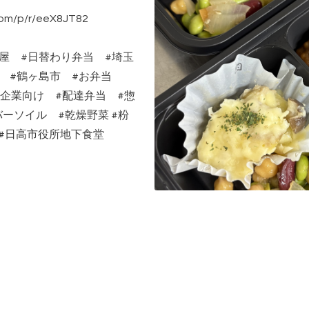
/p/r/eeX8JT82
屋 #日替わり弁当 #埼玉
市 #鶴ヶ島市 #お弁当
#給食 #企業向け #配達弁当 #惣
ーソイル #乾燥野菜 #粉
ตะ#日高市役所地下食堂
当