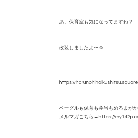
あ、保育室も気になってますね？
改装しましたよ〜☺️
https://harunohihoikushitsu.square
ベーグルも保育も弁当もめるまがか
メルマガこちら→https://my142p.com