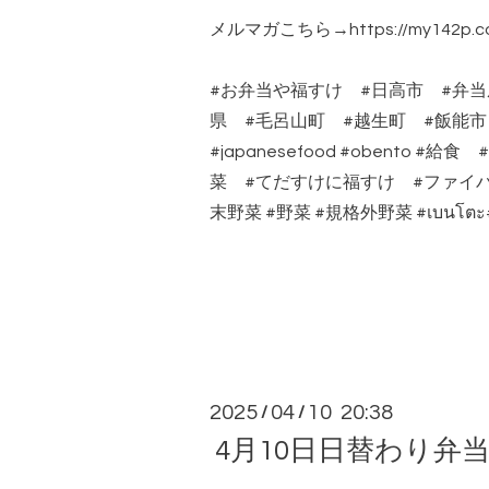
メルマガこちら→https://my142p.com
#お弁当や福すけ #日高市 #弁当
県 #毛呂山町 #越生町 #飯能
#japanesefood #obento 
菜 #てだすけに福すけ #ファイバ
末野菜 #野菜 #規格外野菜 #เบนโ
2025
04
10 20:38
/
/
4月10日日替わり弁