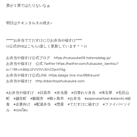
票が１票ではたりないなぁ
明日はチキンタルタル焼き♪
“”””””お弁当でてだすけに◎お弁当や福すけ”””””
↓↓公式SNSはこちら↓楽しく更新しています＾＾↓↓
お弁当や福すけ公式ブログ https://hukusuke09.hatenablog.jp/
お弁当や福すけ 公式 Twitter https://twitter.com/fukusuke_bentou?
s=11&t=mBlqU2ViVlVUEn33jxmTxg
お弁当や福すけ公式LINE https://page.line.me/988euvvt
お弁当や福すけ http://obentoyahukusuke.com
#お弁当や福すけ #日高市 #弁当屋 #日替わり弁当 #埼玉県 #毛呂山
町 #越生町 #飯能市 #鶴ヶ島市 #お弁当 #japanesefood #obento #給
食 #企業向け #配達弁当 #惣菜 #てだすけに福すけ #ファイバーソイ
ル #เบนโตะ