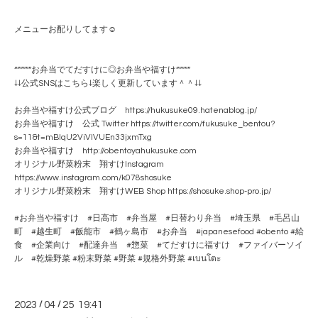
メニューお配りしてます☺️
“”””””お弁当でてだすけに◎お弁当や福すけ”””””
↓↓公式SNSはこちら↓楽しく更新しています＾＾↓↓
お弁当や福すけ公式ブログ https://hukusuke09.hatenablog.jp/
お弁当や福すけ 公式 Twitter https://twitter.com/fukusuke_bentou?
s=11&t=mBlqU2ViVlVUEn33jxmTxg
お弁当や福すけ http://obentoyahukusuke.com
オリジナル野菜粉末 翔すけInstagram
https://www.instagram.com/k078shosuke
オリジナル野菜粉末 翔すけWEB Shop https://shosuke.shop-pro.jp/
#お弁当や福すけ #日高市 #弁当屋 #日替わり弁当 #埼玉県 #毛呂山
町 #越生町 #飯能市 #鶴ヶ島市 #お弁当 #japanesefood #obento #給
食 #企業向け #配達弁当 #惣菜 #てだすけに福すけ #ファイバーソイ
ル #乾燥野菜 #粉末野菜 #野菜 #規格外野菜 #เบนโตะ
2023
/
04
/
25 19:41