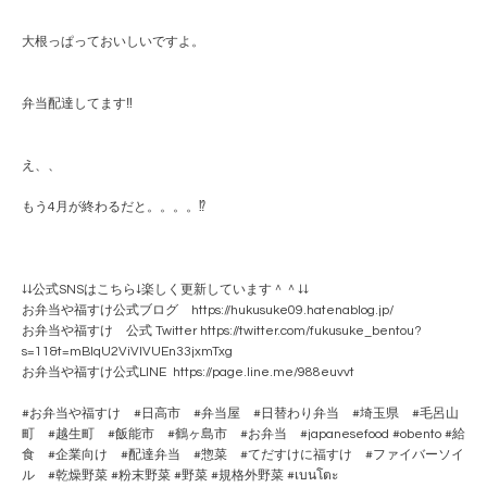
大根っぱっておいしいですよ。
弁当配達してます‼️
え、、
もう4月が終わるだと。。。。⁉️
↓↓公式SNSはこちら↓楽しく更新しています＾＾↓↓
お弁当や福すけ公式ブログ https://hukusuke09.hatenablog.jp/
お弁当や福すけ 公式 Twitter https://twitter.com/fukusuke_bentou?
s=11&t=mBlqU2ViVlVUEn33jxmTxg
お弁当や福すけ公式LINE https://page.line.me/988euvvt
#お弁当や福すけ #日高市 #弁当屋 #日替わり弁当 #埼玉県 #毛呂山
町 #越生町 #飯能市 #鶴ヶ島市 #お弁当 #japanesefood #obento #給
食 #企業向け #配達弁当 #惣菜 #てだすけに福すけ #ファイバーソイ
ル #乾燥野菜 #粉末野菜 #野菜 #規格外野菜 #เบนโตะ