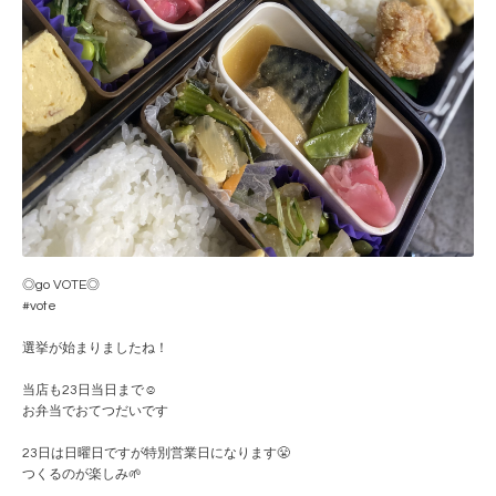
◎go VOTE◎
#vote
選挙が始まりましたね！
当店も23日当日まで☺️
お弁当でおてつだいです
23日は日曜日ですが特別営業日になります😤
つくるのが楽しみ🌱