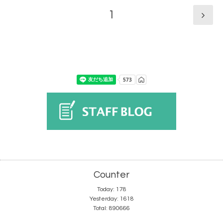
1
Counter
Today:
178
Yesterday:
1618
Total:
890666