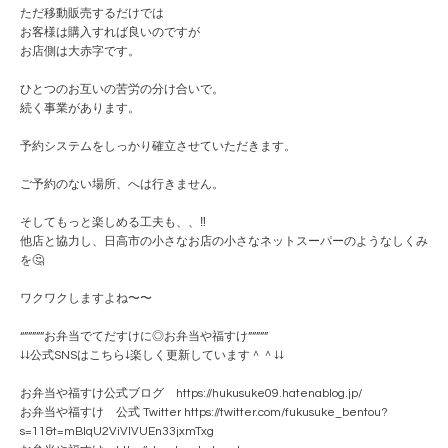
ただ移動販売するだけでは
お客様は購入すれば良いのですが
お店側は大赤字です。
ひとつのお互いの苦労の分け合いで。
続く事業があります。
予約システムをしっかり確立させていただきます。
ご予約のない場所、へは行きません。
そしてもっと楽しめる工夫も、、‼️
他店と協力し、日高市の小さなお店の小さなネットスーパーのようなしくみ
を🤔
ワクワクしますよね〜〜
“”””””お弁当でてだすけに◎お弁当や福すけ”””””
↓↓公式SNSはこちら↓楽しく更新しています＾＾↓↓
お弁当や福すけ公式ブログ https://hukusuke09.hatenablog.jp/
お弁当や福すけ 公式 Twitter https://twitter.com/fukusuke_bentou?
s=11&t=mBlqU2ViVlVUEn33jxmTxg