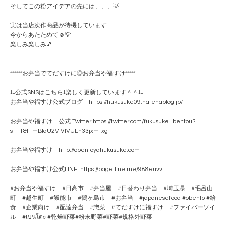
そしてこの粉アイデアの先には、、、💡
実は当店次作商品が待機しています
今からあたためて☺️💡
楽しみ楽しみ🎵
“”””””お弁当でてだすけに◎お弁当や福すけ”””””
↓↓公式SNSはこちら↓楽しく更新しています＾＾↓↓
お弁当や福すけ公式ブログ https://hukusuke09.hatenablog.jp/
お弁当や福すけ 公式 Twitter https://twitter.com/fukusuke_bentou?
s=11&t=mBlqU2ViVlVUEn33jxmTxg
お弁当や福すけ http://obentoyahukusuke.com
お弁当や福すけ公式LINE https://page.line.me/988euvvt
#お弁当や福すけ #日高市 #弁当屋 #日替わり弁当 #埼玉県 #毛呂山
町 #越生町 #飯能市 #鶴ヶ島市 #お弁当 #japanesefood #obento #給
食 #企業向け #配達弁当 #惣菜 #てだすけに福すけ #ファイバーソイ
ル #เบนโตะ #乾燥野菜#粉末野菜#野菜#規格外野菜