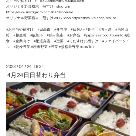
お弁当や福すけ http://obentoyahukusuke.com
オリジナル野菜粉末 翔すけInstagram
https://www.instagram.com/k078shosuke
オリジナル野菜粉末 翔すけWEB Shop https://shosuke.shop-pro.jp/
#お弁当や福すけ #日高市 #弁当屋 #日替わり弁当 #埼玉県 #毛呂山
町 #越生町 #飯能市 #鶴ヶ島市 #お弁当 #japanesefood #obento #給
食 #企業向け #配達弁当 #惣菜 #てだすけに福すけ #ファイバーソイ
ル #乾燥野菜 #粉末野菜 #野菜 #規格外野菜 #เบนโตะ
2023
/
04
/
24 19:31
4月24日日替わり弁当