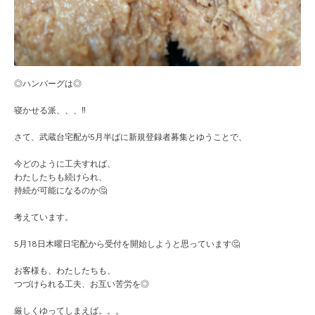
◎ハンバーグは◎
寝かせる派、、、‼️
さて、武蔵台宅配が5月半ばに新規登録者募集とゆうことで、
今どのように工夫すれば、
わたしたちも続けられ、
持続が可能になるのか🤔
考えています。
5月18日木曜日宅配から受付を開始しようと思っています🤔
お客様も、わたしたちも、
つづけられる工夫、お互い苦労を◎
厳しくゆってしまえば。。。