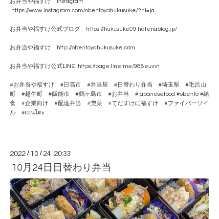
お弁当や福すけ Instagram
https://www.instagram.com/obentoyahukusuke/?hl=ja
お弁当や福すけ公式ブログ https://hukusuke09.hatenablog.jp/
お弁当や福すけ http://obentoyahukusuke.com
お弁当や福すけ公式LINE https://page.line.me/988euvvt
#お弁当や福すけ #日高市 #弁当屋 #日替わり弁当 #埼玉県 #毛呂山
町 #越生町 #飯能市 #鶴ヶ島市 #お弁当 #japanesefood #obento #給
食 #企業向け #配達弁当 #惣菜 #てだすけに福すけ #ファイバーソイ
ル #เบนโตะ
2022
/
10
/
24 20:33
10月24日日替わり弁当