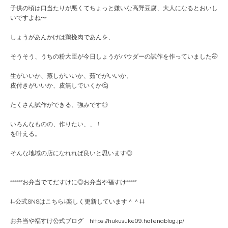
子供の頃は口当たりが悪くてちょっと嫌いな高野豆腐、大人になるとおいし
いですよね〜
しょうがあんかけは鶏挽肉であんを、
そうそう、うちの粉大臣が今日しょうがパウダーの試作を作っていました🤭
生がいいか、蒸しがいいか、茹でがいいか、
皮付きがいいか、皮無しでいくか🤔
たくさん試作ができる、強みです◎
いろんなものの、作りたい、、！
を叶える。
そんな地域の店になれれば良いと思います◎
“”””””お弁当でてだすけに◎お弁当や福すけ”””””
↓↓公式SNSはこちら↓楽しく更新しています＾＾↓↓
お弁当や福すけ公式ブログ https://hukusuke09.hatenablog.jp/