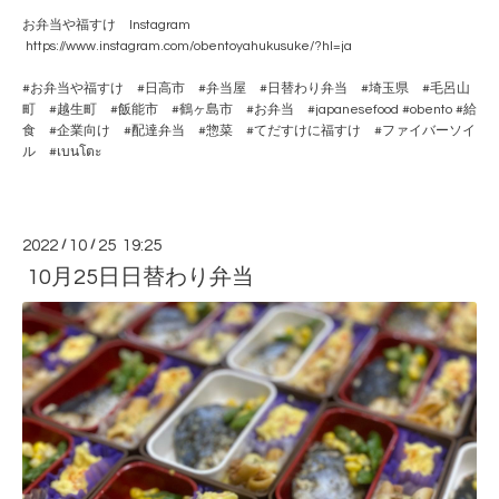
お弁当や福すけ Instagram
https://www.instagram.com/obentoyahukusuke/?hl=ja
#お弁当や福すけ #日高市 #弁当屋 #日替わり弁当 #埼玉県 #毛呂山
町 #越生町 #飯能市 #鶴ヶ島市 #お弁当 #japanesefood #obento #給
食 #企業向け #配達弁当 #惣菜 #てだすけに福すけ #ファイバーソイ
ル #เบนโตะ
2022
/
10
/
25 19:25
10月25日日替わり弁当