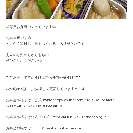
◎毎日お弁当つくっています◎
お弁当屋です😊
とにかく毎日お弁当をつくれる、ありがたいです。
えんのしたのちからもち◎
ぜひご利用ください😊
“”””””お弁当でてだすけに◎お弁当や福すけ”””””
↓↓公式SNSはこちら↓楽しく更新しています＾＾↓↓
お弁当や福すけ 公式 Twitter https://twitter.com/fukusuke_bentou?
s=11&t=mBlqU2ViVlVUEn33jxmTxg
お弁当や福すけ公式ブログ https://hukusuke09.hatenablog.jp/
お弁当や福すけ http://obentoyahukusuke.com