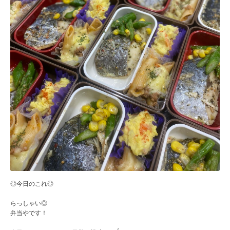
◎今日のこれ◎
らっしゃい◎
弁当やです！