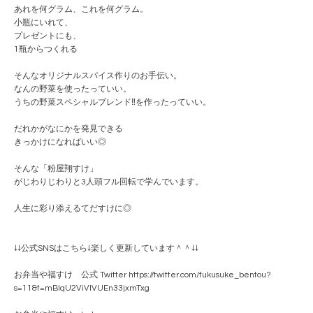
あれを何グラム、これを何グラム。
小瓶にいれて、
プレゼントにも、
1瓶からつくれる
そんなオリジナルスパイス作りのお手伝い。
なんの野菜を使ったっていい。
うちの野菜スペシャルブレンド‼️を作ったっていい。
だれかがなにかを発見できる
きっかけになればいい◎
そんな「粉屋翔すけ」
がじわりじわりと3人頭フル回転で学んでいます。
人生に彩り添えるてだすけに◎
↓↓公式SNSはこちら↓楽しく更新しています＾＾↓↓
お弁当や福すけ 公式 Twitter https://twitter.com/fukusuke_bentou?
s=11&t=mBlqU2ViVlVUEn33jxmTxg