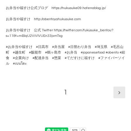
お弁当や福すけ公式ブログ https://hukusuke09.hatenablog.jp/
お弁当や福すけ http://obentoyahukusuke.com
お弁当や福すけ 公式 Twitter https://twitter.com/fukusuke_bentou?
s=11&t=mBlqU2ViVlVUEn33jxmTxg
#お弁当や福すけ #日高市 #弁当屋 #日替わり弁当 #埼玉県 #毛呂山
町 #越生町 #飯能市 #鶴ヶ島市 #お弁当 #japanesefood #obento #給
食 #企業向け #配達弁当 #惣菜 #てだすけに福すけ #ファイバーソイ
ル #เบนโตะ
1