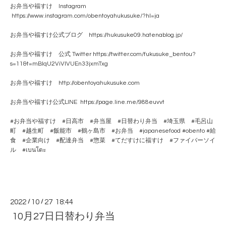
お弁当や福すけ Instagram
https://www.instagram.com/obentoyahukusuke/?hl=ja
お弁当や福すけ公式ブログ https://hukusuke09.hatenablog.jp/
お弁当や福すけ 公式 Twitter https://twitter.com/fukusuke_bentou?
s=11&t=mBlqU2ViVlVUEn33jxmTxg
お弁当や福すけ http://obentoyahukusuke.com
お弁当や福すけ公式LINE https://page.line.me/988euvvt
#お弁当や福すけ #日高市 #弁当屋 #日替わり弁当 #埼玉県 #毛呂山
町 #越生町 #飯能市 #鶴ヶ島市 #お弁当 #japanesefood #obento #給
食 #企業向け #配達弁当 #惣菜 #てだすけに福すけ #ファイバーソイ
ル #เบนโตะ
2022
/
10
/
27 18:44
10月27日日替わり弁当