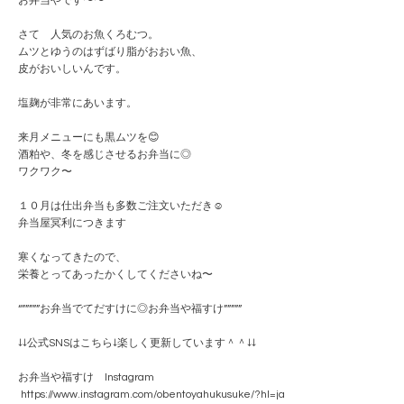
お弁当やです〜〜
さて 人気のお魚くろむつ。
ムツとゆうのはずばり脂がおおい魚、
皮がおいしいんです。
塩麹が非常にあいます。
来月メニューにも黒ムツを😊
酒粕や、冬を感じさせるお弁当に◎
ワクワク〜
１０月は仕出弁当も多数ご注文いただき☺️
弁当屋冥利につきます
寒くなってきたので、
栄養とってあったかくしてくださいね〜
“”””””お弁当でてだすけに◎お弁当や福すけ”””””
↓↓公式SNSはこちら↓楽しく更新しています＾＾↓↓
お弁当や福すけ Instagram
https://www.instagram.com/obentoyahukusuke/?hl=ja