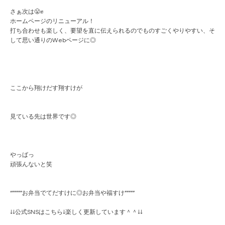
さぁ次は😤✊
ホームページのリニューアル！
打ち合わせも楽しく、要望を直に伝えられるのでものすごくやりやすい、そ
して思い通りのWebページに◎
ここから翔けだす翔すけが
見ている先は世界です◎
やっばっ
頑張んないと笑
“”””””お弁当でてだすけに◎お弁当や福すけ”””””
↓↓公式SNSはこちら↓楽しく更新しています＾＾↓↓