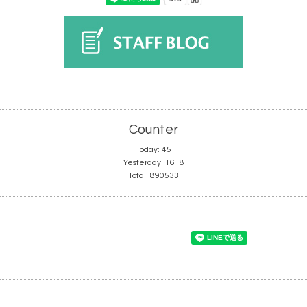
Counter
Today:
45
Yesterday:
1618
Total:
890533