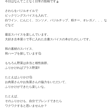
今日はなんてことなく日常の投稿です🪀
さわらをバジルオイルで
ビックリングスパイスも入れて、
白ワイン、にんにく、コンソメ、バジルチップ、粉チー、オレガノ、、、な
どなど
最近スパイスを楽しんでいます。
大好き古本屋☆で手に入れた古書スパイスの本がたのしいです。
和の素材のスパイス、
和ハーブを探しています🤔
もちろん野菜は弁当と相性抜群。
ふりかければプラス野菜‼️
たとえばふりかけ🤔
お肉屋さんやお魚屋さんの協力をいただいて、
ふりかけができたら楽しいな。
たとえば、
そのふりかけも、自分でブレンドできたら
ワクワクすると思いませんか？