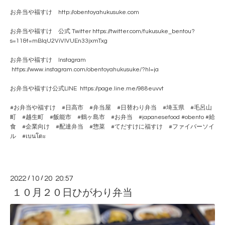
お弁当や福すけ http://obentoyahukusuke.com
お弁当や福すけ 公式 Twitter https://twitter.com/fukusuke_bentou?
s=11&t=mBlqU2ViVlVUEn33jxmTxg
お弁当や福すけ Instagram
https://www.instagram.com/obentoyahukusuke/?hl=ja
お弁当や福すけ公式LINE https://page.line.me/988euvvt
#お弁当や福すけ #日高市 #弁当屋 #日替わり弁当 #埼玉県 #毛呂山
町 #越生町 #飯能市 #鶴ヶ島市 #お弁当 #japanesefood #obento #給
食 #企業向け #配達弁当 #惣菜 #てだすけに福すけ #ファイバーソイ
ル #เบนโตะ
2022
/
10
/
20 20:57
１０月２０日ひがわり弁当