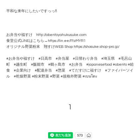
平和な来年にしたいですっっ‼️
お弁当や福すけ http://obentoyahukusuke.com
食堂公式LINEはこちら→https://lin.ee/FtzMYR1
オリジナル野菜粉末 翔すけWEB Shop https://shosuke.shop-pro.jp/
#お弁当や福すけ #日高市 #弁当屋 #日替わり弁当 #埼玉県 #毛呂山
町 #越生町 #飯能市 #鶴ヶ島市 #お弁当 #japanesefood #obento #給
食 #企業向け #配達弁当 #惣菜 #てだすけに福すけ #ファイバーソイ
ル #乾燥野菜 #粉末野菜 #野菜 #規格外野菜 #เบนโตะ
1