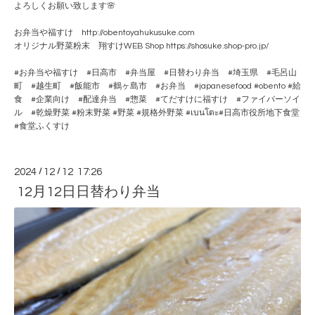
よろしくお願い致します🌸
お弁当や福すけ http://obentoyahukusuke.com
オリジナル野菜粉末 翔すけWEB Shop https://shosuke.shop-pro.jp/
#お弁当や福すけ #日高市 #弁当屋 #日替わり弁当 #埼玉県 #毛呂山
町 #越生町 #飯能市 #鶴ヶ島市 #お弁当 #japanesefood #obento #給
食 #企業向け #配達弁当 #惣菜 #てだすけに福すけ #ファイバーソイ
ル #乾燥野菜 #粉末野菜 #野菜 #規格外野菜 #เบนโตะ#日高市役所地下食堂
#食堂ふくすけ
2024
/
12
/
12 17:26
12月12日日替わり弁当