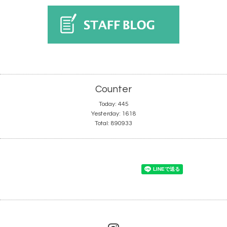
Counter
Today:
445
Yesterday:
1618
Total:
890933