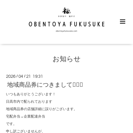
お知らせ
2026
/
04
/
21 19:31
地域商品券につきまして🙇🏻‍♀️
いつもありがとうございます！
日高市内で配られております
地域商品券の店舗詳細に誤りがございます。
宅配弁当→企業配達弁当
です。
申し訳ございませんが、