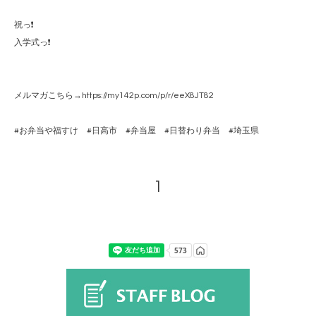
祝っ❗️
入学式っ❗️
メルマガこちら→https://my142p.com/p/r/eeX8JT82
#お弁当や福すけ #日高市 #弁当屋 #日替わり弁当 #埼玉県
1