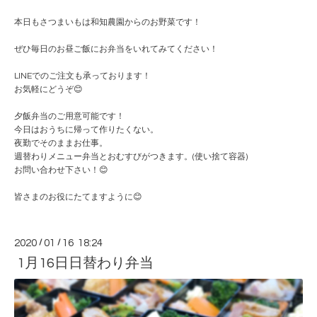
本日もさつまいもは和知農園からのお野菜です！
ぜひ毎日のお昼ご飯にお弁当をいれてみてください！
LINEでのご注文も承っております！
お気軽にどうぞ😊
夕飯弁当のご用意可能です！
今日はおうちに帰って作りたくない。
夜勤でそのままお仕事。
週替わりメニュー弁当とおむすびがつきます。(使い捨て容器)
お問い合わせ下さい！😊
皆さまのお役にたてますように😊
2020
/
01
/
16 18:24
1月16日日替わり弁当