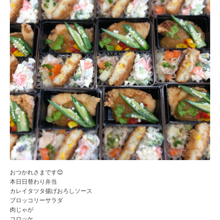
おつかれさまです😊
本日日替わり弁当
カレイタツタ揚げおろしソース
ブロッコリーサラダ
肉じゃが
コロッケ