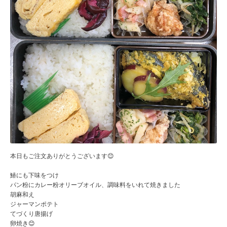
本日もご注文ありがとうございます😊
鰆にも下味をつけ
パン粉にカレー粉オリーブオイル、調味料をいれて焼きました
胡麻和え
ジャーマンポテト
てづくり唐揚げ
卵焼き😊