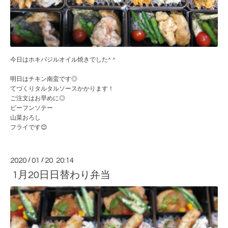
今日はホキバジルオイル焼きでした^ ^
明日はチキン南蛮です◎
てづくりタルタルソースかかります！
ご注文はお早めに◎
ビーフンソテー
山菜おろし
フライです😊
2020
/
01
/
20 20:14
1月20日日替わり弁当