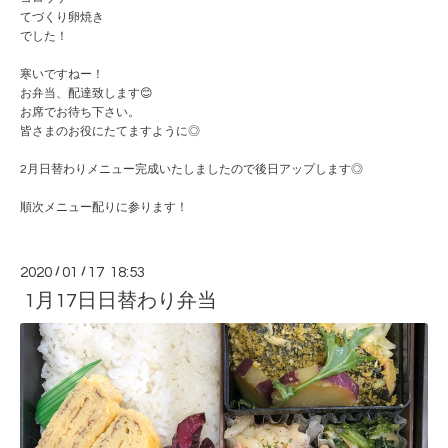
てづくり卵焼き
でした！
寒いですねー！
お弁当、配達致します😊
お席でお待ち下さい。
皆さまのお役にたてますように◎
2月日替わりメニュー完成いたしましたので後日アップします◎
順次メニュー配りに参ります！
2020
/
01
/
17 18:53
1月17日日替わり弁当