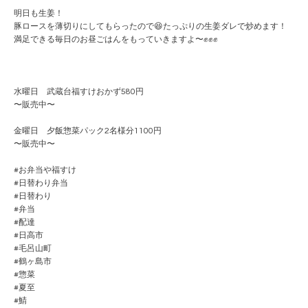
明日も生姜！
豚ロースを薄切りにしてもらったので😆たっぷりの生姜ダレで炒めます！
満足できる毎日のお昼ごはんをもっていきますよ〜✊✊✊
水曜日 武蔵台福すけおかず580円
〜販売中〜
金曜日 夕飯惣菜パック2名様分1100円
〜販売中〜
#お弁当や福すけ
#日替わり弁当
#日替わり
#弁当
#配達
#日高市
#毛呂山町
#鶴ヶ島市
#惣菜
#夏至
#鯖