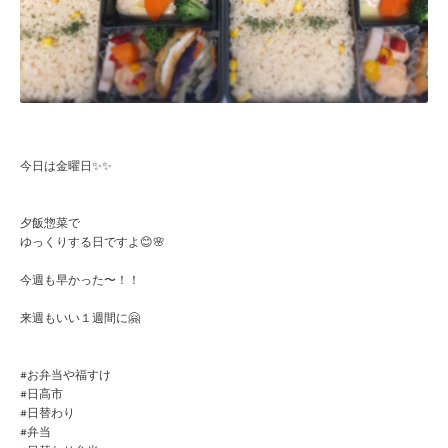
今日は金曜日✨✨
夕飯惣菜で
ゆっくりする日ですよ😊🌸
今週も早かった〜！！
来週もいい１週間に🤗
#お弁当や福すけ
#日高市
#日替わり
#弁当