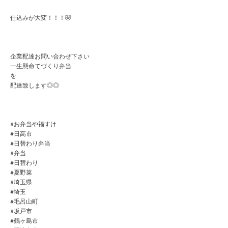
仕込みが大変！！！🤣
企業配達お問い合わせ下さい
一生懸命てづくり弁当
を
配達致します◎◎
#お弁当や福すけ
#日高市
#日替わり弁当
#弁当
#日替わり
#夏野菜
#埼玉県
#埼玉
#毛呂山町
#坂戸市
#鶴ヶ島市