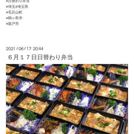
#日替わり弁当
#埼玉#埼玉県
#毛呂山町
#鶴ヶ島市
#坂戸市
2021
/
06
/
17 20:44
６月１７日日替わり弁当