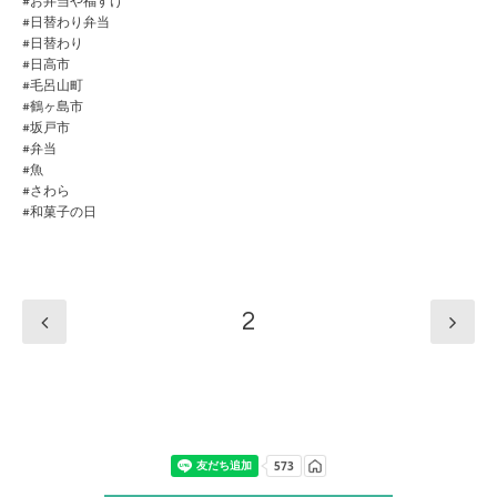
#お弁当や福すけ
#日替わり弁当
#日替わり
#日高市
#毛呂山町
#鶴ヶ島市
#坂戸市
#弁当
#魚
#さわら
#和菓子の日
2