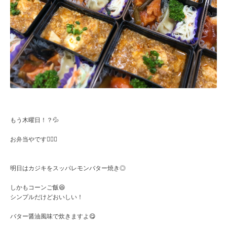
もう木曜日！？💦
お弁当やです🙇🏻‍♀️
明日はカジキをスッパレモンバター焼き◎
しかもコーンご飯😆
シンプルだけどおいしい！
バター醤油風味で炊きますよ😋