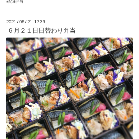
#配達弁当
2021
/
06
/
21 17:39
６月２１日日替わり弁当