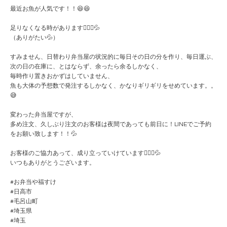
最近お魚が人気です！！😆😆
足りなくなる時があります🙇🏻‍♀️💦
（ありがたい💦）
すみません、日替わり弁当屋の状況的に毎日その日の分を作り、毎日運ぶ、
次の日の在庫に、とはならず、余ったら余るしかなく、
毎時作り置きおかずはしていません、
魚も大体の予想数で発注するしかなく、かなりギリギリをせめています。。
😅
変わった弁当屋ですが、
多め注文、久しぶり注文のお客様は夜間であっても前日に！LINEでご予約
をお願い致します！！💦
お客様のご協力あって、成り立っていけています🙇🏻‍♀️💦
いつもありがとうございます。
#お弁当や福すけ
#日高市
#毛呂山町
#埼玉県
#埼玉