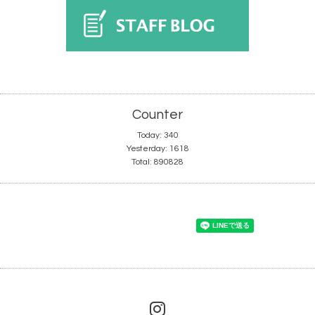
Counter
Today:
340
Yesterday:
1618
Total:
890828