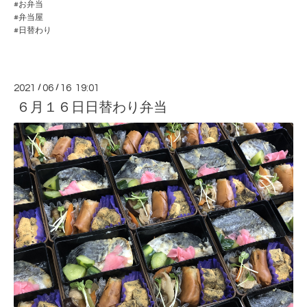
#お弁当
#弁当屋
#日替わり
2021
/
06
/
16 19:01
６月１６日日替わり弁当