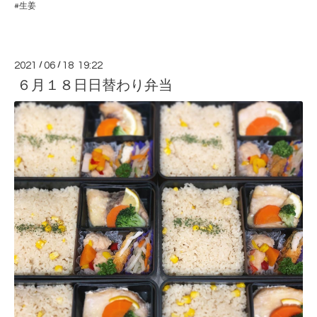
#生姜
2021
/
06
/
18 19:22
６月１８日日替わり弁当