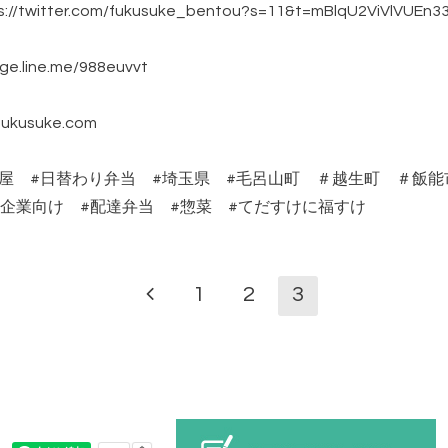
witter.com/fukusuke_bentou?s=11&t=mBlqU2ViVlVUEn33
line.me/988euvvt
kusuke.com
当屋 #日替わり弁当 #埼玉県 #毛呂山町 ＃越生町 ＃飯
o #給食 #企業向け #配達弁当 #惣菜 #てだすけに福すけ
1
2
3