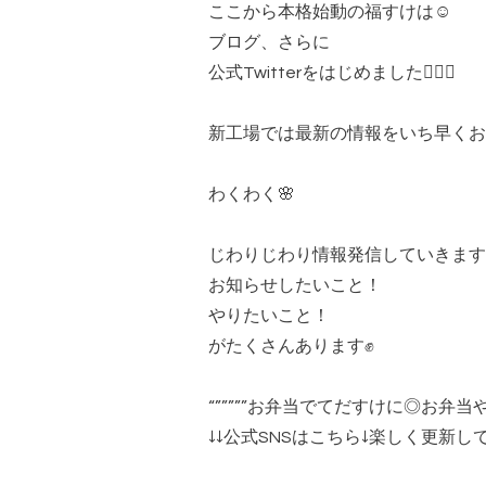
ここから本格始動の福すけは☺️
ブログ、さらに
公式Twitterをはじめました🙇🏻‍♀️
新工場では最新の情報をいち早くお
わくわく🌸
じわりじわり情報発信していきます
お知らせしたいこと！
やりたいこと！
がたくさんあります✊
“”””””お弁当でてだすけに◎お弁当や福
↓↓公式SNSはこちら↓楽しく更新し