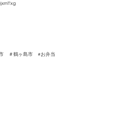
jxmTxg
能市 ＃鶴ヶ島市 #お弁当