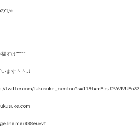
ので✊
すけ”””””
ています＾＾↓↓
witter.com/fukusuke_bentou?s=11&t=mBlqU2ViVlVUEn33
kusuke.com
line.me/988euvvt