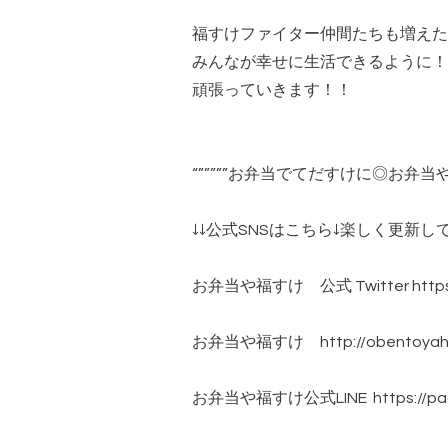
福すけファイター仲間たちも増えた
みんなが幸せに生活できるように！
頑張っていきます！！
“”””””お弁当でてだすけに◎お弁当や福
↓↓公式SNSはこちら↓楽しく更新し
お弁当や福すけ 公式 Twitter https://t
お弁当や福すけ http://obentoyahu
お弁当や福すけ公式LINE https://page.