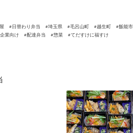
当屋 #日替わり弁当 #埼玉県 #毛呂山町 #越生町 #飯能
o #給食 #企業向け #配達弁当 #惣菜 #てだすけに福すけ
当