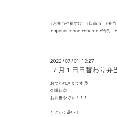
#お弁当や福すけ #日高市 #弁
#japanesefood #obent
2022
07
01 19:27
/
/
７月１日日替わり弁
おつかれさまです😊
金曜日◎
お弁当やです！！！
とにかく暑い！