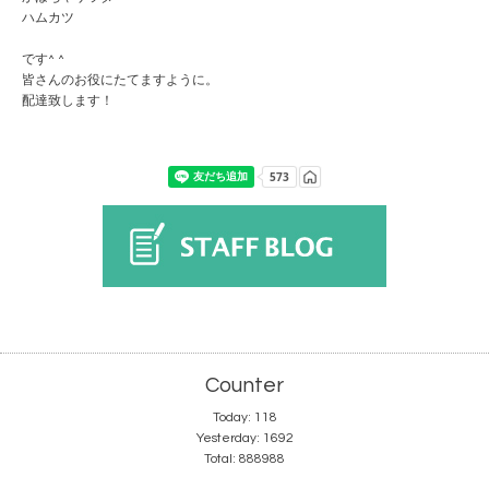
ハムカツ
です^ ^
皆さんのお役にたてますように。
配達致します！
Counter
Today:
118
Yesterday:
1692
Total:
888988