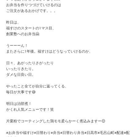
お弁当を作りつづけていけるのは
ご注文があるおかげです。。。
昨日は、
福すけのスタートの1マス目、
創業塾へのお弁当🤗
うーーーん！
またさらに1年後。福すけはどうなっていけるのか、
日々、あがったりさがったり
いったりきたり。
ダメな日良い日。
やったこと全てが自分に返ってくる、
毎日が大事です😅
明日は治部煮！
かくれ人気メニューです！笑
片栗粉でコーティングした鶏モモ柔らかーく煮込みますー😊
#お弁当や福すけ#日替わり#弁当#日替わり弁当#日高市#毛呂山町#配達#配