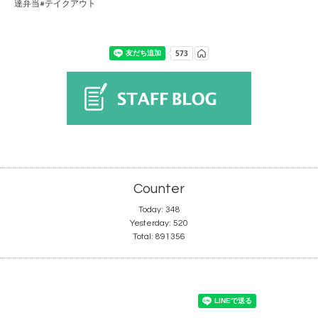
達弁当#テイクアウト
Counter
Today:
348
Yesterday:
520
Total:
891356