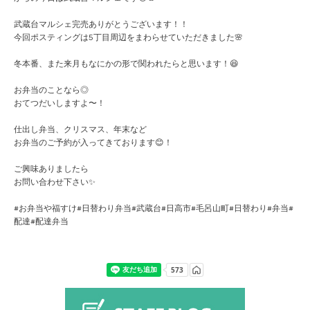
武蔵台マルシェ完売ありがとうございます！！
今回ポスティングは5丁目周辺をまわらせていただきました🌸
冬本番、また来月もなにかの形で関われたらと思います！😆
お弁当のことなら◎
おてつだいしますよ〜！
仕出し弁当、クリスマス、年末など
お弁当のご予約が入ってきております😊！
ご興味ありましたら
お問い合わせ下さい✨
#お弁当や福すけ#日替わり弁当#武蔵台#日高市#毛呂山町#日替わり#弁当#
配達#配達弁当