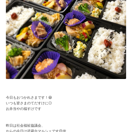
今日もおつかれさまです！😆
いつも皆さまのてだすけに◎
お弁当やの福すけです
昨日は社会福祉協議会、
からの今日は武蔵台マルシェです😊🌸