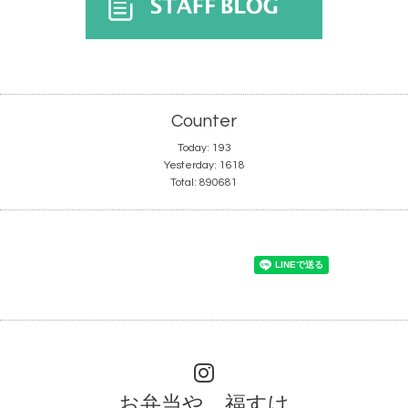
Counter
Today:
193
Yesterday:
1618
Total:
890681
お弁当や 福すけ