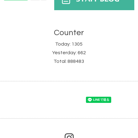
Counter
Today:
1305
Yesterday:
662
Total:
888483