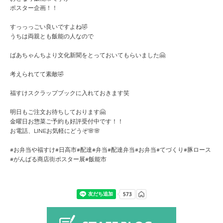
ポスター企画！！
すっっっごい良いですよね🤣
うちは両親とも飯能の人なので
ばあちゃんちより文化新聞をとっておいてもらいました🤗
考えられてて素敵🤣
福すけスクラップブックに入れておきます笑
明日もご注文お待ちしております🤗
金曜日お惣菜ご予約も好評受付中です！！
お電話、LINEお気軽にどうぞ🌸🌸
#お弁当や福すけ#日高市#配達#弁当#配達弁当#お弁当#てづくり#豚ロース
#がんばる商店街ポスター展#飯能市