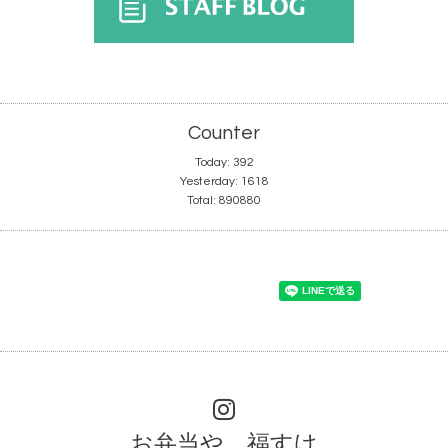
Counter
Today:
392
Yesterday:
1618
Total:
890880
お弁当や 福すけ