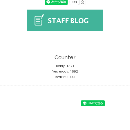
Counter
Today:
1571
Yesterday:
1692
Total:
890441