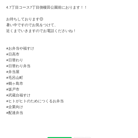
4.7丁目コース7丁目側榎田公園前におります！！
お待ちしております😊
暑い中ですのでお気をつけて、
近くまでいきますのでお電話くださいね！
#お弁当や福すけ
#日高市
#日替わり
#日替わり弁当
#弁当屋
#毛呂山町
#鶴ヶ島市
#坂戸市
#武蔵台福すけ
#ヒトがヒトのためにつくるお弁当
#企業向け
#配達弁当