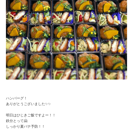
ハンバーグ！
ありがとうございました✨✨
明日はひじきご飯ですよー！！
鉄分とって🤗
しっかり夏バテ予防！！