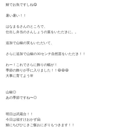
鰆でお魚ですしね😋
暑い暑い！！
はなまるさんのところで、
仕出し弁当のさんしょうの葉をいただきに。。
追加で山椒の実もいただいて、
さらに追加で山椒の30センチ自然苗をいただき！！
わー！これでさらに飾りの幅が！
季節の飾りが手に入りました！！😆😆😆
大事に育てよう🌸
山椒◎
あの季節ですね〜◎
明日は武蔵台！！
今日は福すけおかず🤗
鰆にちびひじきご飯おにぎりもつきます！！