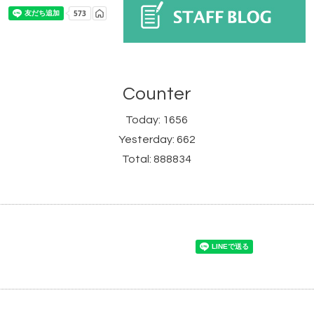
Counter
Today:
1656
Yesterday:
662
Total:
888834