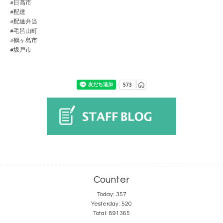
#日高市
#配達
#配達弁当
#毛呂山町
#鶴ヶ島市
#坂戸市
Counter
Today:
357
Yesterday:
520
Total:
891365