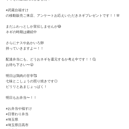
#武蔵台福すけ
の移動販売ご来店、アンケートお応えいただきネギプレゼントです！！🌸
まだふわっとしか宣伝しませんが😅
ネギの時期は継続中
さらにナスやあかいろ卵
持っていきますよー！！
配達弁当にも、どうおネギを還元するか考え中です！！🤔
お待ち下さい〜😤
明日は鶏肉の甘辛🥰
七味とこしょうの照り焼きです◎
ピリリとあまじょっぱく！
明日もお弁当〜！！
#お弁当や福すけ
#日替わり弁当
#埼玉県
#埼玉県日高市