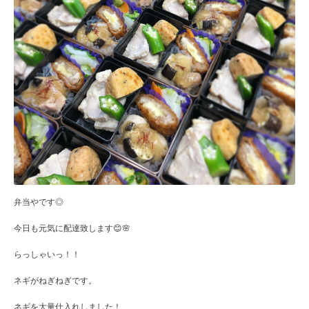
弁当やです◎
今日も元気に配達致します😊🌸
らっしゃいっ！！
ネギがねぎねぎです。
ネギを大量仕入れしました！