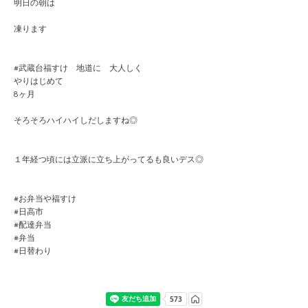
明日の朝は
凍ります
#武蔵台福すけ 地道に 大人しく
やりはじめて
8ヶ月
そろそろハイハイしだしますね◎
１年経つ頃には立派に立ち上がってるも良いデス◎
#お弁当や福すけ
#日高市
#配達弁当
#弁当
#日替わり