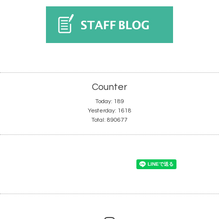
Counter
Today:
189
Yesterday:
1618
Total:
890677