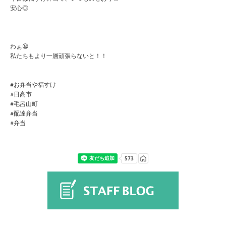
安心◎
わぁ😫
私たちもより一層頑張らないと！！
#お弁当や福すけ
#日高市
#毛呂山町
#配達弁当
#弁当