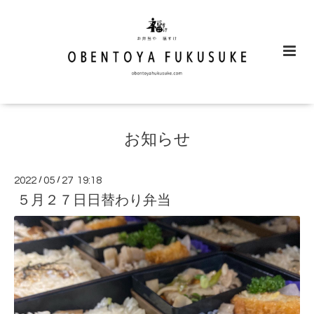
お知らせ
2022
/
05
/
27 19:18
５月２７日日替わり弁当