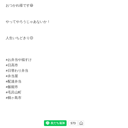
おつかれ様です😆
やってやろうじゃあないか！
人生いちどきり😊
#お弁当や福すけ
#日高市
#日替わり弁当
#弁当屋
#配達弁当
#飯能市
#毛呂山町
#鶴ヶ島市