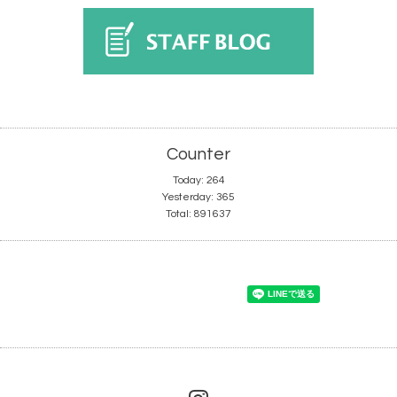
Counter
Today:
264
Yesterday:
365
Total:
891637