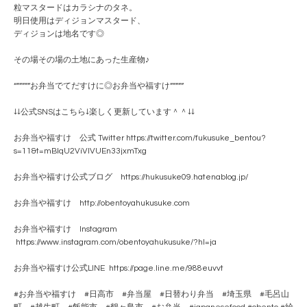
粒マスタードはカラシナのタネ。
明日使用はディジョンマスタード、
ディジョンは地名です◎
その場その場の土地にあった生産物♪
“”””””お弁当でてだすけに◎お弁当や福すけ”””””
↓↓公式SNSはこちら↓楽しく更新しています＾＾↓↓
お弁当や福すけ 公式 Twitter https://twitter.com/fukusuke_bentou?
s=11&t=mBlqU2ViVlVUEn33jxmTxg
お弁当や福すけ公式ブログ https://hukusuke09.hatenablog.jp/
お弁当や福すけ http://obentoyahukusuke.com
お弁当や福すけ Instagram
https://www.instagram.com/obentoyahukusuke/?hl=ja
お弁当や福すけ公式LINE https://page.line.me/988euvvt
#お弁当や福すけ #日高市 #弁当屋 #日替わり弁当 #埼玉県 #毛呂山