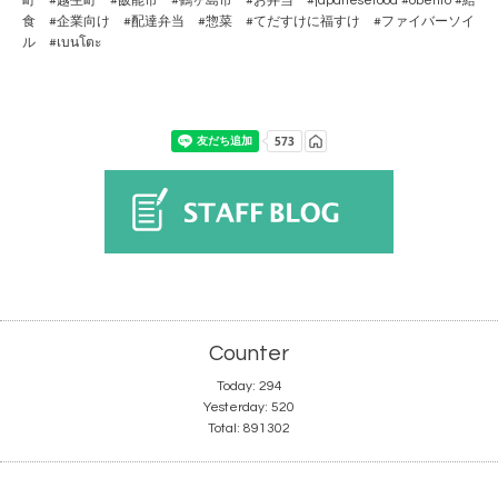
町 #越生町 #飯能市 #鶴ヶ島市 #お弁当 #japanesefood #obento #給
食 #企業向け #配達弁当 #惣菜 #てだすけに福すけ #ファイバーソイ
ル #เบนโตะ
Counter
Today:
294
Yesterday:
520
Total:
891302