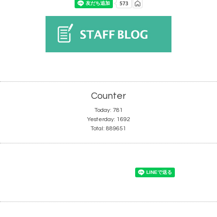
Counter
Today:
781
Yesterday:
1692
Total:
889651