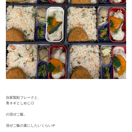
自家製鮭フレークと、
青ネギとしめじ◎
の混ぜご飯。
混ぜご飯の素にしたいくらい🌱