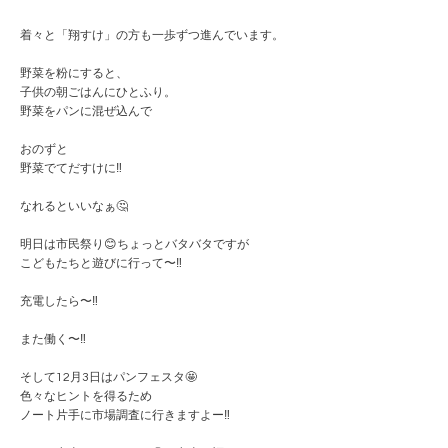
着々と「翔すけ」の方も一歩ずつ進んでいます。
野菜を粉にすると、
子供の朝ごはんにひとふり。
野菜をパンに混ぜ込んで
おのずと
野菜でてだすけに‼️
なれるといいなぁ🤔
明日は市民祭り😊ちょっとバタバタですが
こどもたちと遊びに行って〜‼️
充電したら〜‼️
また働く〜‼️
そして12月3日はパンフェスタ🤩
色々なヒントを得るため
ノート片手に市場調査に行きますよー‼️