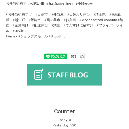
お弁当や福すけ公式LINE https://page.line.me/988euvvt
#お弁当や福すけ #日高市 #弁当屋 #日替わり弁当 #埼玉県 #毛呂山
町 #越生町 #飯能市 #鶴ヶ島市 #お弁当 #japanesefood #obento #給
食 #企業向け #配達弁当 #惣菜 #てだすけに福すけ #ファイバーソイ
ル #เบนโตะ
#Amex #ショップスモール #ShopSmall
Counter
Today:
9
Yesterday:
520