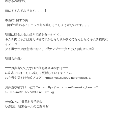
ぬかるみぬけて
前にすすんでおります、、、‼️
本当に1個ずつ笑
1個ずつ終わる☑️チェック印が嬉しくてしょうがないです。。。
明日は鯖タルタル焼きで鯖を食べやすく、
キムチ肉じゃがは変わり種ですがしらたきが多めでなんとなくキムチ鍋風な
イメージ
タイ風サラダは意外においしい⁉️ナンプラー少々とひき肉ダシダ◎
明日も弁当♪
“”””””お弁当でてだすけに◎お弁当や福すけ”””””
↓↓公式SNSはこちら↓楽しく更新しています＾＾↓↓
お弁当や福すけ公式ブログ https://hukusuke09.hatenablog.jp/
お弁当や福すけ 公式 Twitter https://twitter.com/fukusuke_bentou?
s=11&t=mBlqU2ViVlVUEn33jxmTxg
\公式LINEで日替わり予約‼️//
\お惣菜、粉末セールのご案内‼️//