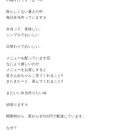
の福すけです〜よ〜◎
秋らしくない暑さの中、
毎日弁当作っています☺️
弁当って、美味しい。
シンプルでおいしい
日替わりでおいしい。
メニューを配っています😊
なにより嬉しいのが、
メニューをお渡しすると
皆さんめちゃんこ見てくれること‼️
きたきたーと、喜んでくれること‼️
またいい弁当作りたい🍱
頑張ります☺️
開業時から、変わらず550円で配達しています。
なぜ？