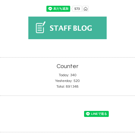
Counter
Today:
340
Yesterday:
520
Total:
891348