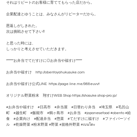
それはリピートのお客様に育ててもらった店だから。
企業配達とゆうことは、みなさんがリピーターだから。
恩返しがしきれた。
次は挑戦させて下さい‼️
と思った時には、
しっかりと考えさせていただきます。
“”””””お弁当でてだすけに◎お弁当や福すけ”””””
お弁当や福すけ http://obentoyahukusuke.com
お弁当や福すけ公式LINE https://page.line.me/988euvvt
オリジナル野菜粉末 翔すけWEB Shop https://shosuke.shop-pro.jp/
#お弁当や福すけ #日高市 #弁当屋 #日替わり弁当 #埼玉県 #毛呂山
町 #越生町 #飯能市 #鶴ヶ島市 #お弁当 #japanesefood #obento #給
食 #企業向け #配達弁当 #惣菜 #てだすけに福すけ #ファイバーソイ
ル #乾燥野菜 #粉末野菜 #野菜 #規格外野菜 #เบนโตะ