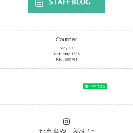
Counter
Today:
273
Yesterday:
1618
Total:
890761
お弁当や 福すけ