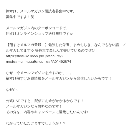
翔すけ、メールマガジン購読者募集中です。
募集中ですよ！笑
メールマガジン内のクーポンコードで、
翔すけオンラインショップ送料無料です☺️
【翔すけメルマガ登録！】勉強した栄養、まめちしき、なんでもない話、メ
ルマガしてます☺️ 等身大で楽しんで書いているのでぜひ！
https://shosuke.shop-pro.jp/secure/?
mode=mailmaga&shop_id=PA01492874
なぜ、今メールマガジンを推すのか、、。
福すけ翔すけお得情報をメールマガジンから発信したいからです！
なぜか、
公式LINEですと、配信にお金がかかるからです！
メールマガジンなら無料なのです！
その分を、内容やキャンペーンに還元したいんです!
わかっていただけますでしょうか！？