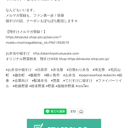
なんどもいいます。
メルマガ登録も、ファン第一歩！笑😆
福すけの話、クーポンもぼちぼち配信します☺️
【翔すけメルマガ登録！】
https://shosuke.shop-pro.jp/secure/?
mode=mailmaga&shop_id=PA01492874
お弁当や福すけ http://obentoyahukusuke.com
オリジナル野菜粉末 翔すけWEB Shop https://shosuke.shop-pro.jp/
#お弁当や福すけ #日高市 #弁当屋 #日替わり弁当 #埼玉県 #毛呂山
町 #越生町 #飯能市 #鶴ヶ島市 #お弁当 #japanesefood #obento #給
食 #企業向け #配達弁当 #惣菜 #てだすけに福すけ #ファイバーソイ
ル #乾燥野菜 #粉末野菜 #野菜 #規格外野菜 #เบนโตะ