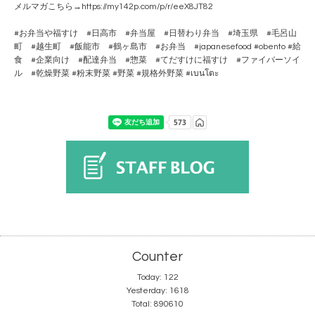
メルマガこちら→https://my142p.com/p/r/eeX8JT82
#お弁当や福すけ #日高市 #弁当屋 #日替わり弁当 #埼玉県 #毛呂山
町 #越生町 #飯能市 #鶴ヶ島市 #お弁当 #japanesefood #obento #給
食 #企業向け #配達弁当 #惣菜 #てだすけに福すけ #ファイバーソイ
ル #乾燥野菜 #粉末野菜 #野菜 #規格外野菜 #เบนโตะ
Counter
Today:
122
Yesterday:
1618
Total:
890610