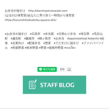
お弁当や福すけ http://obentoyahukusuke.com
\はるのひ保育室//あなたに寄り添う一時預かり保育室
https://harunohihoikushitsu.square.site/
#お弁当や福すけ #日高市 #弁当屋 #日替わり弁当 #埼玉県 #毛呂山
町 #越生町 #飯能市 #鶴ヶ島市 #お弁当 #japanesefood #obento #給
食 #企業向け #配達弁当 #惣菜 #てだすけに福すけ #ファイバーソイ
ル #乾燥野菜 #粉末野菜 #野菜 #規格外野菜 #เบนโตะ