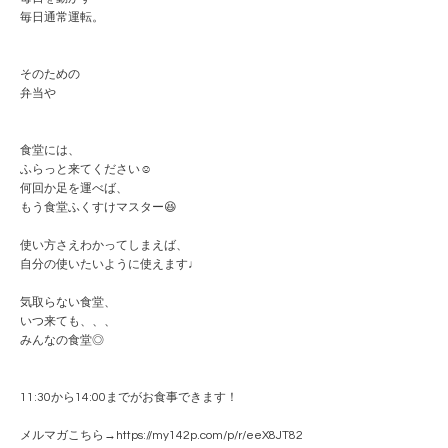
毎日通常運転。
そのための
弁当や
食堂には、
ふらっと来てください☺️
何回か足を運べば、
もう食堂ふくすけマスター😆
使い方さえわかってしまえば、
自分の使いたいように使えます♩
気取らない食堂、
いつ来ても、、、
みんなの食堂◎
11:30から14:00までがお食事できます！
メルマガこちら→https://my142p.com/p/r/eeX8JT82