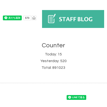
Counter
Today:
15
Yesterday:
520
Total:
891023