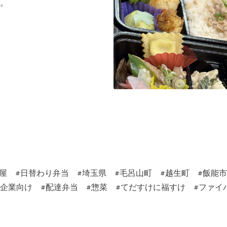
。
当屋 #日替わり弁当 #埼玉県 #毛呂山町 #越生町 #飯能
o #給食 #企業向け #配達弁当 #惣菜 #てだすけに福すけ #ファ