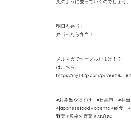
風のように去っていくのでしょう。
明日も弁当！
弁当ったら弁当！
メルマガでベーグルおまけ！？
はこちら↓
https://my142p.com/p/r/eeX8JT82
#お弁当や福すけ #日高市 #弁
#japanesefood #obent
野菜 #規格外野菜 #เบนโตะ