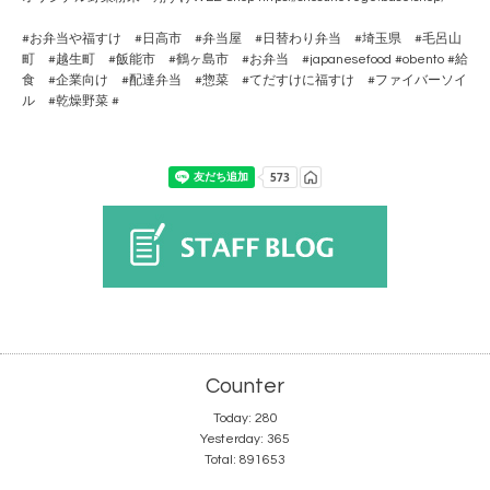
#お弁当や福すけ #日高市 #弁当屋 #日替わり弁当 #埼玉県 #毛呂山
町 #越生町 #飯能市 #鶴ヶ島市 #お弁当 #japanesefood #obento #給
食 #企業向け #配達弁当 #惣菜 #てだすけに福すけ #ファイバーソイ
ル #乾燥野菜 #
Counter
Today:
280
Yesterday:
365
Total:
891653