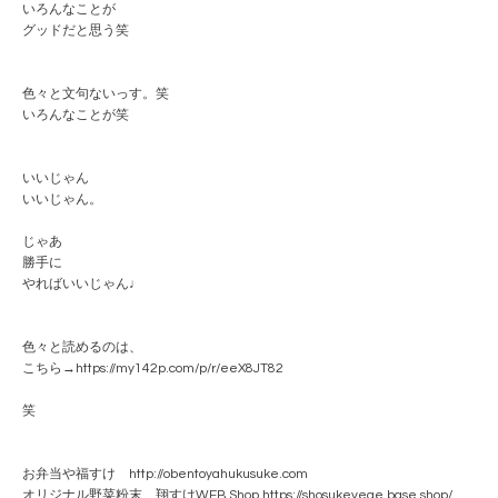
いろんなことが
グッドだと思う笑
色々と文句ないっす。笑
いろんなことが笑
いいじゃん
いいじゃん。
じゃあ
勝手に
やればいいじゃん♩
色々と読めるのは、
こちら→https://my142p.com/p/r/eeX8JT82
笑
お弁当や福すけ http://obentoyahukusuke.com
オリジナル野菜粉末 翔すけWEB Shop https://shosukevege.base.shop/