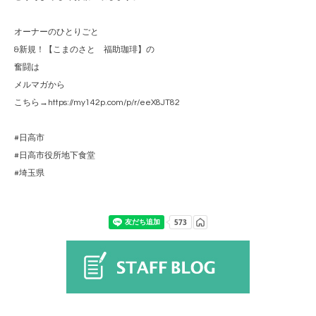
オーナーのひとりごと
&新規！【こまのさと 福助珈琲】の
奮闘は
メルマガから
こちら→https://my142p.com/p/r/eeX8JT82
#日高市
#日高市役所地下食堂
#埼玉県